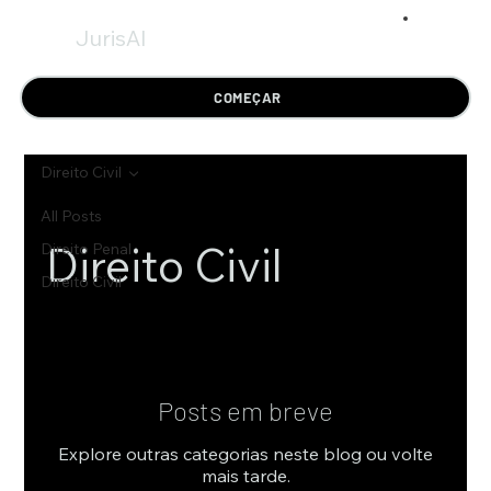
JurisAI
COMEÇAR
Direito Civil
All Posts
Direito Civil
Direito Penal
Direito Civil
Posts em breve
Explore outras categorias neste blog ou volte
mais tarde.