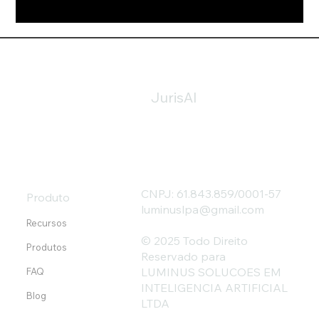
JurisAI
CNPJ: 61.843.859/0001-57
Produto
luminuslpa@gmail.com
Recursos
© 2025 Todo Direito
Produtos
Reservado para
LUMINUS SOLUCOES EM
FAQ
INTELIGENCIA ARTIFICIAL
Blog
LTDA